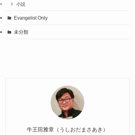
小説
Evangelist Only
未分類
牛王田雅章（うしおだまさあき）