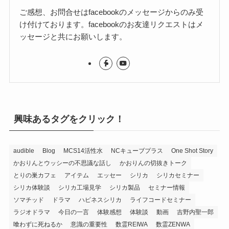
ご感想、お問合せはfacebookのメッセージからのみ受
け付けております。facebookのお友達リクエストはメ
ッセージと共にお願いします。
興味あるタグをクリック！
audible
Blog
MCS14活性水
NCキューブプラス
One Shot Story
かおりんとウッシーの不思議な話し
かおりんの切抜きトーク
とりの巣カフェ
アイテム
エッセー
シリカ
シリカセミナー
シリカ体験談
シリカ工場見学
シリカ製品
セミナー情報
ソマチッド
ドラマ
ハピネスシリカ
ライフコードセミナー
ラジオドラマ
今日の一言
体験感想
体験談
動画
吉野内聖一郎
喰わずに死ねるか
意識の重要性
数霊REIWA
数霊ZENWA