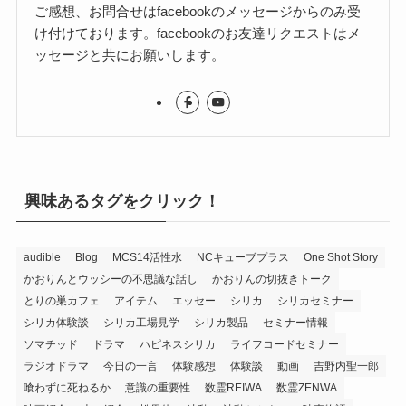
ご感想、お問合せはfacebookのメッセージからのみ受
け付けております。facebookのお友達リクエストはメ
ッセージと共にお願いします。
興味あるタグをクリック！
audible
Blog
MCS14活性水
NCキューブプラス
One Shot Story
かおりんとウッシーの不思議な話し
かおりんの切抜きトーク
とりの巣カフェ
アイテム
エッセー
シリカ
シリカセミナー
シリカ体験談
シリカ工場見学
シリカ製品
セミナー情報
ソマチッド
ドラマ
ハピネスシリカ
ライフコードセミナー
ラジオドラマ
今日の一言
体験感想
体験談
動画
吉野内聖一郎
喰わずに死ねるか
意識の重要性
数霊REIWA
数霊ZENWA