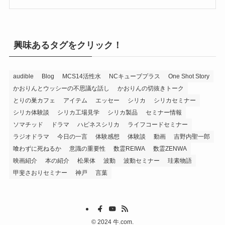
興味あるタグをクリック！
audible
Blog
MCS14活性水
NCキューブプラス
One Shot Story
かおりんとウッシーの不思議な話し
かおりんの切抜きトーク
とりの巣カフェ
アイテム
エッセー
シリカ
シリカセミナー
シリカ体験談
シリカ工場見学
シリカ製品
セミナー情報
ソマチッド
ドラマ
ハピネスシリカ
ライフコードセミナー
ラジオドラマ
今日の一言
体験感想
体験談
動画
吉野内聖一郎
喰わずに死ねるか
意識の重要性
数霊REIWA
数霊ZENWA
映画紹介
本の紹介
松果体
波動
波動セミナー
珪素物語
甲斐さおりセミナー
神戸
言葉
©
2024 牛.com.