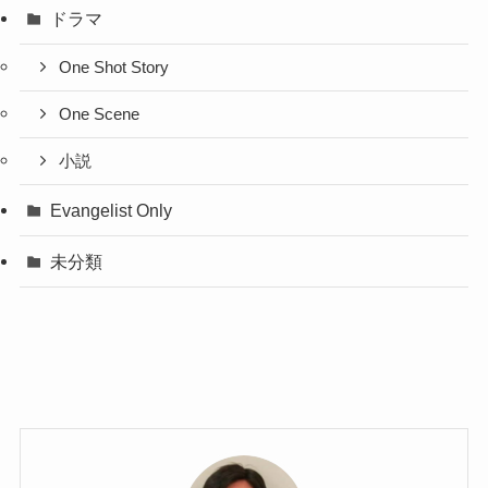
ドラマ
One Shot Story
One Scene
小説
Evangelist Only
未分類