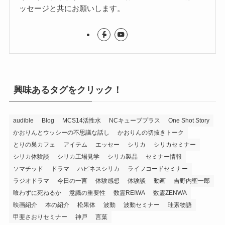
ッセージと共にお願いします。
興味あるタグをクリック！
audible
Blog
MCS14活性水
NCキューブプラス
One Shot Story
かおりんとウッシーの不思議な話し
かおりんの切抜きトーク
とりの巣カフェ
アイテム
エッセー
シリカ
シリカセミナー
シリカ体験談
シリカ工場見学
シリカ製品
セミナー情報
ソマチッド
ドラマ
ハピネスシリカ
ライフコードセミナー
ラジオドラマ
今日の一言
体験感想
体験談
動画
吉野内聖一郎
喰わずに死ねるか
意識の重要性
数霊REIWA
数霊ZENWA
映画紹介
本の紹介
松果体
波動
波動セミナー
珪素物語
甲斐さおりセミナー
神戸
言葉